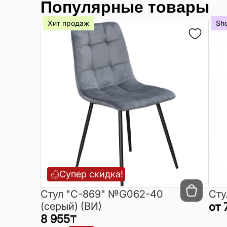
Популярные товары
Хит продаж
Sh
Супер скидка!
Cтул "C-869" №G062-40
Сту
(серый) (ВИ)
от
8 955
₸