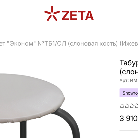
ет "Эконом" №ТБ1/СЛ (слоновая кость) (Иже
Табу
(сло
Арт:
ИМП
Showr
3 910