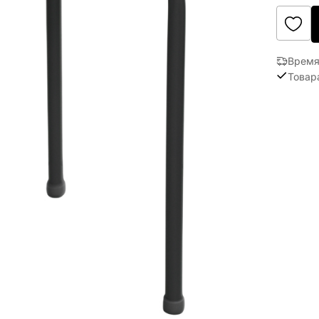
Время
Товар