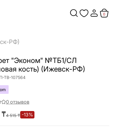
0
вск-РФ)
рет "Эконом" №ТБ1/СЛ
новая кость) (Ижевск-РФ)
-ТВ-107564
oom
0
отзывов
₸
-
13
%
4 515
₸