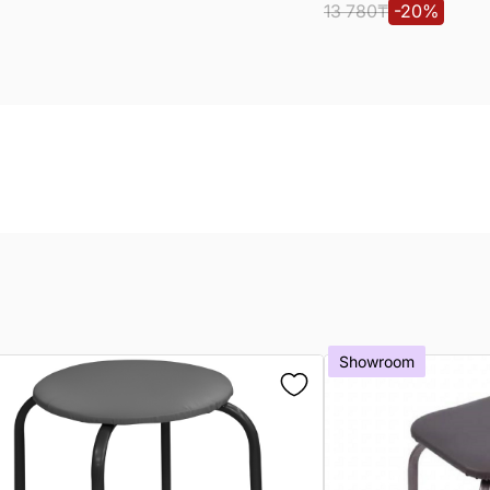
13 780
₸
-
20
%
Showroom