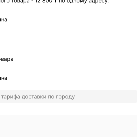
го товара - 12 800 ₸ по одному адресу.
ина
овара
ина
 тарифа доставки по городу