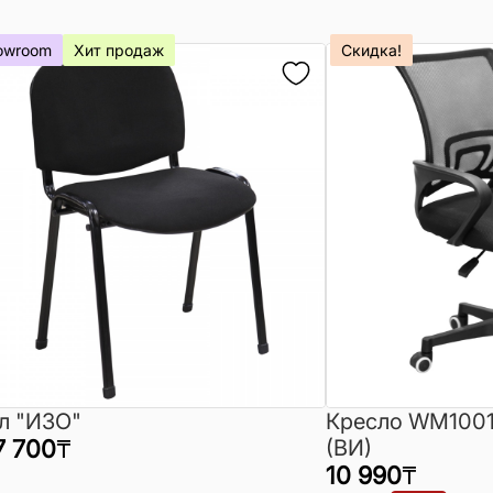
owroom
Хит продаж
Скидка!
л "ИЗО"
Кресло WM1001
7 700
₸
(ВИ)
10 990
₸