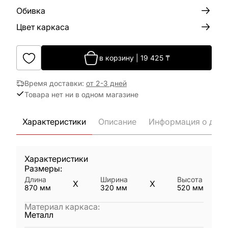
Обивка
Цвет каркаса
в корзину
|
19 425
₸
Время доставки
:
от 2-3 дней
Товара нет ни в одном магазине
Характеристики
Описание
Информация о дост
Характеристики
Размеры:
Длина
Ширина
Высота
X
X
870
мм
320
мм
520
мм
Материал каркаса
:
Металл