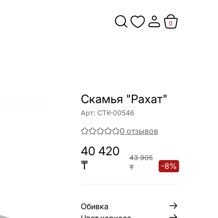
0
Скамья "Рахат"
Арт:
СТК-00546
0
отзывов
40 420
43 905
₸
-
8
%
₸
Обивка