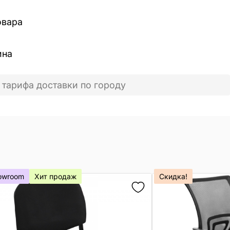
овара
ина
 тарифа доставки по городу
owroom
Хит продаж
Скидка!