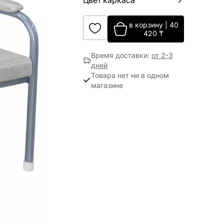
Цвет каркаса
в корзину
|
40
420
₸
Время доставки
:
от 2-3
дней
Товара нет ни в одном
магазине