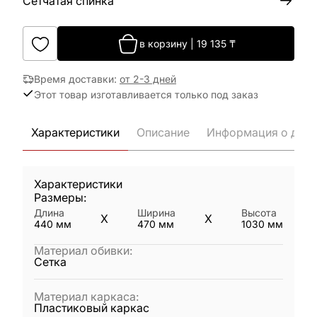
Сетчатая спинка
в корзину
|
19 135
₸
Время доставки
:
от 2-3 дней
Этот товар изготавливается только под заказ
Характеристики
Описание
Информация о дост
Характеристики
Размеры:
Длина
Ширина
Высота
X
X
440
мм
470
мм
1030
мм
Материал обивки
:
Сетка
Материал каркаса
:
Пластиковый каркас