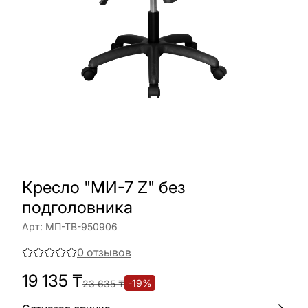
Кресло "МИ-7 Z" без
подголовника
Арт:
МП-ТВ-950906
0
отзывов
19 135
₸
-
19
%
23 635
₸