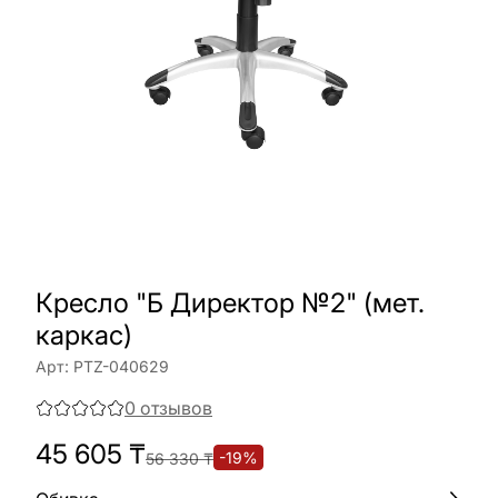
Кресло "Б Директор №2" (мет.
каркас)
Арт:
PTZ-040629
0
отзывов
45 605
₸
-
19
%
56 330
₸