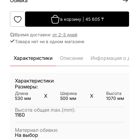
Обивка
в корзину
|
45 605
₸
Время доставки
:
от 2-3 дней
Товара нет ни в одном магазине
Характеристики
Описание
Информация о дост
Характеристики
Размеры:
Длина
Ширина
Высота
X
X
530
мм
500
мм
1070
мм
Высота общая max.(mm)
:
1160
Материал обивки
:
На выбор