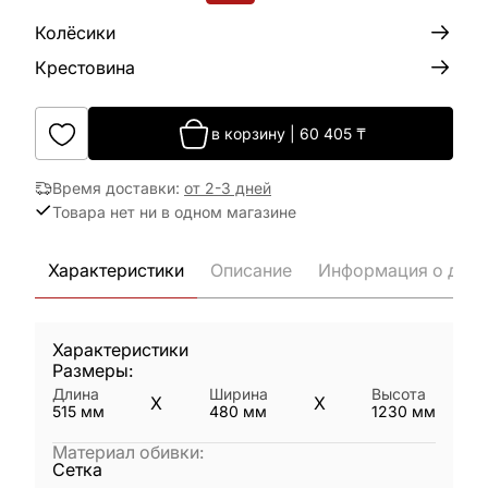
Колёсики
Крестовина
в корзину
|
60 405
₸
Время доставки
:
от 2-3 дней
Товара нет ни в одном магазине
Характеристики
Описание
Информация о дост
Характеристики
Размеры:
Длина
Ширина
Высота
X
X
515
мм
480
мм
1230
мм
Материал обивки
:
Сетка