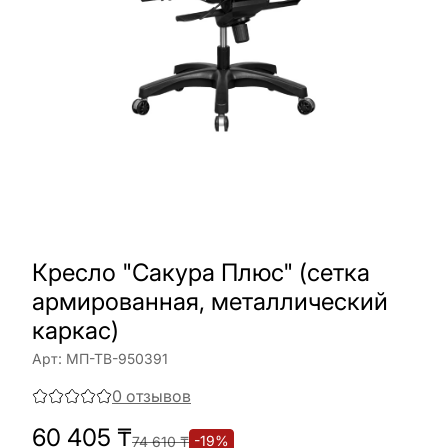
Кресло "Сакура Плюс" (сетка
армированная, металлический
каркас)
Арт:
МП-ТВ-950391
0
отзывов
60 405
₸
-
19
%
74 610
₸