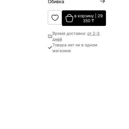
Обивка
в корзину
|
29
350
₸
Время доставки
:
от 2-3
дней
Товара нет ни в одном
магазине