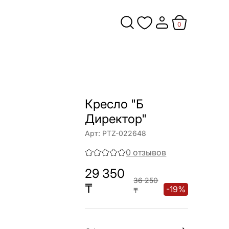
0
Кресло "Б
Директор"
Арт:
PTZ-022648
0
отзывов
29 350
36 250
₸
-
19
%
₸