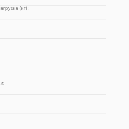
грузка (кг)
:
ки
:
: