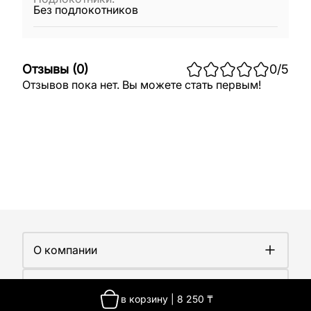
Без подлокотников
Отзывы
(
0
)
0
/5
Отзывов пока нет. Вы можете стать первым!
О компании
О компании
Покупателям
Работа у нас
в корзину
|
8 250
₸
Сертификаты