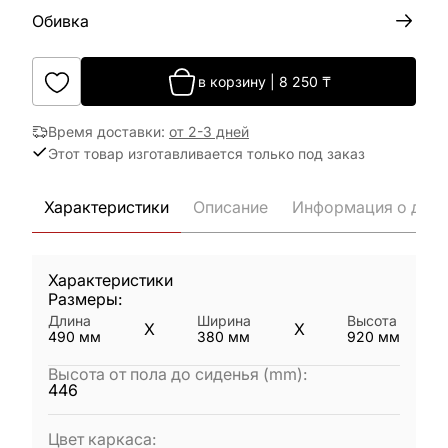
Обивка
в корзину
|
8 250
₸
Время доставки
:
от 2-3 дней
Этот товар изготавливается только под заказ
Характеристики
Описание
Информация о дост
Характеристики
Размеры:
Длина
Ширина
Высота
X
X
490
мм
380
мм
920
мм
Высота от пола до сиденья (mm)
:
446
Цвет каркаса
: