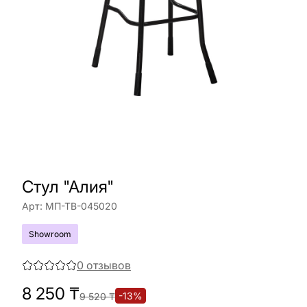
Стул "Алия"
Арт:
МП-ТВ-045020
Showroom
0
отзывов
8 250
₸
-
13
%
9 520
₸