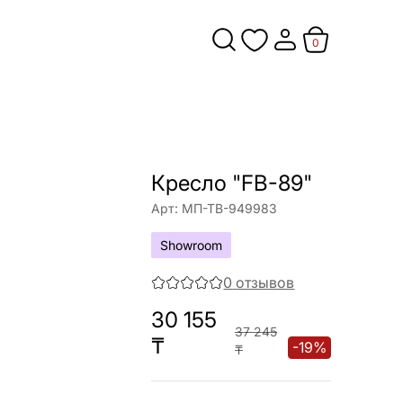
0
Кресло "FB-89"
Арт:
МП-ТВ-949983
Showroom
0
отзывов
30 155
37 245
₸
-
19
%
₸