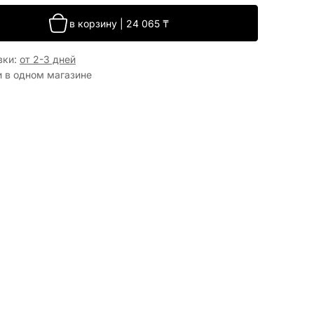
в корзину
|
24 065
₸
вки
:
от 2-3 дней
и в одном магазине