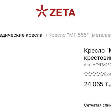
едические кресла
Кресло "MF 555" (металли
Кресло "
крестови
Арт:
МП-ТВ-95
0
о
24 065
₸
2
Сетчатая спи