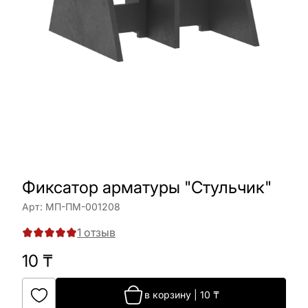
Фиксатор арматуры "Стульчик"
Арт:
МП-ПМ-001208
1
отзыв
10
₸
в корзину
|
10
₸