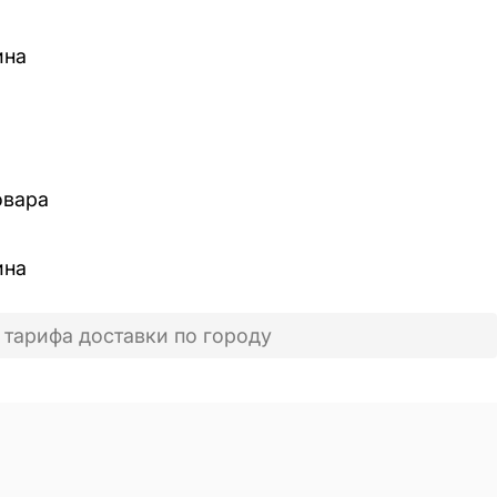
ина
овара
ина
 тарифа доставки по городу