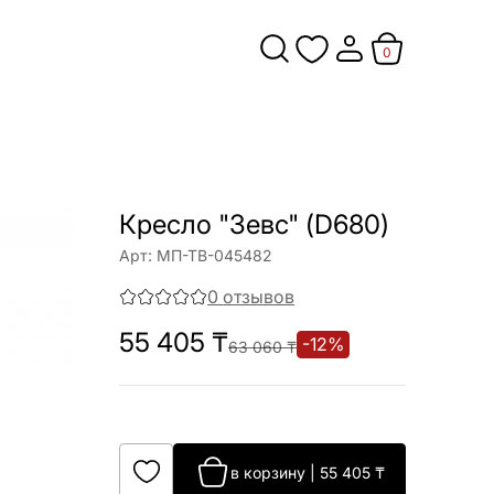
0
Кресло "Зевс" (D680)
Арт:
МП-ТВ-045482
0
отзывов
55 405
₸
-
12
%
63 060
₸
в корзину
|
55 405
₸