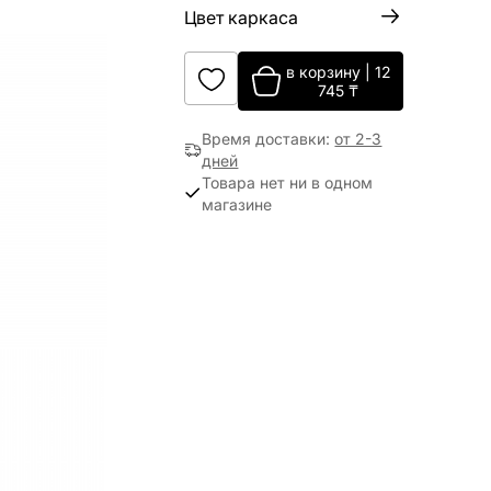
Цвет каркаса
в корзину
|
12
745
₸
Время доставки
:
от 2-3
дней
Товара нет ни в одном
магазине