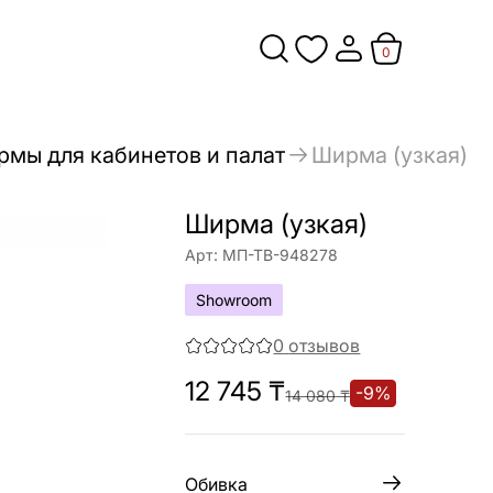
0
мы для кабинетов и палат
Ширма (узкая)
Ширма (узкая)
Арт:
МП-ТВ-948278
Showroom
0
отзывов
12 745
₸
-
9
%
14 080
₸
Обивка