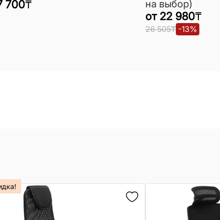
7 700
₸
на выбор)
от
22 980
₸
26 505
₸
-
13
%
идка!