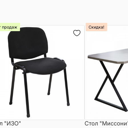
т продаж
Скидка!
л "ИЗО"
Стол "Миссони