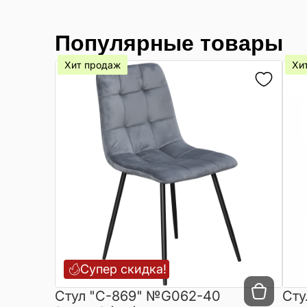
Популярные товары
Хит продаж
Хи
Супер скидка!
Cтул "C-869" №G062-40
Сту