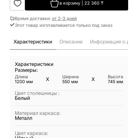
в корзину
|
22 360
₸
Время доставки
:
от 2-3 дней
Этот товар изготавливается только под заказ
Характеристики
Описание
Информация о дост
Характеристики
Размеры:
Длина
Ширина
Высота
X
X
1200
мм
550
мм
745
мм
Цвет столешницы
:
Белый
Материал каркаса
:
Металл
Цвет каркаса
: