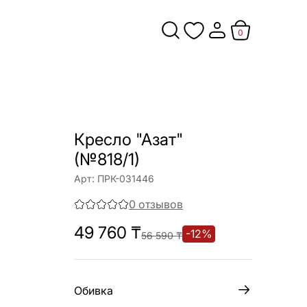
0
Кресло "Азат"
(№818/1)
Арт:
ПРК-031446
0
отзывов
49 760
₸
-
12
%
56 590
₸
Обивка