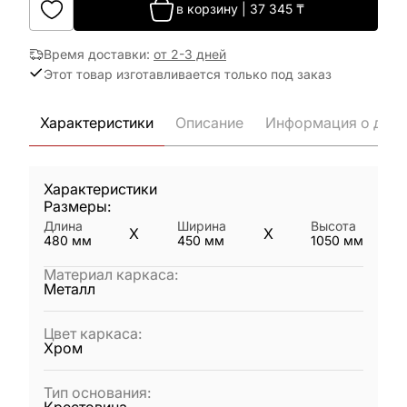
в корзину
|
37 345
₸
Время доставки
:
от 2-3 дней
Этот товар изготавливается только под заказ
Характеристики
Описание
Информация о дост
Характеристики
Размеры:
Длина
Ширина
Высота
X
X
480
мм
450
мм
1050
мм
Материал каркаса
:
Металл
Цвет каркаса
:
Хром
Тип основания
: