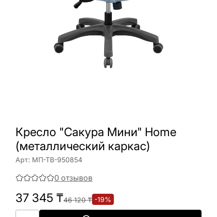
Кресло "Сакура Мини" Home
(металлический каркас)
Арт:
МП-ТВ-950854
0
отзывов
37 345
₸
-
19
%
46 120
₸