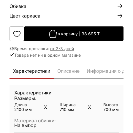
Обивка
Цвет каркаса
в корзину
|
38 695
₸
Время доставки
:
от 2-3 дней
Товара нет ни в одном магазине
Характеристики
Описание
Информация о дост
Характеристики
Размеры:
Длина
Ширина
Высота
X
X
2100
мм
710
мм
700
мм
Материал обивки
:
На выбор