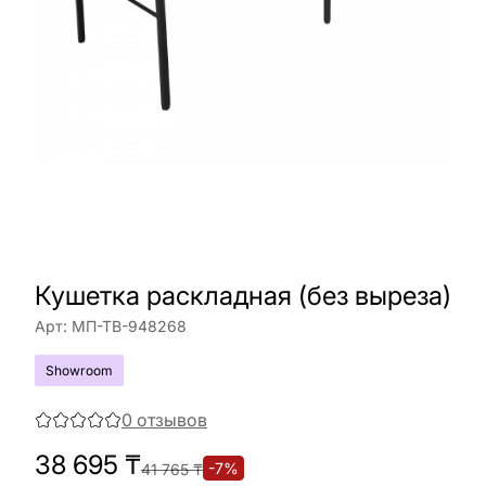
Кушетка раскладная (без выреза)
Арт:
МП-ТВ-948268
Showroom
0
отзывов
38 695
₸
-
7
%
41 765
₸