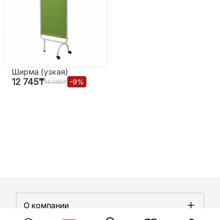
Ширма (узкая)
12 745
₸
-
9
%
14 080
₸
О компании