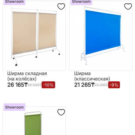
Showroom
Showroom
Ширма складная
Ширма
(на колёсах)
(классическая)
26 165
₸
21 265
₸
-
10
%
-
9
%
29 065
₸
23 295
₸
Showroom