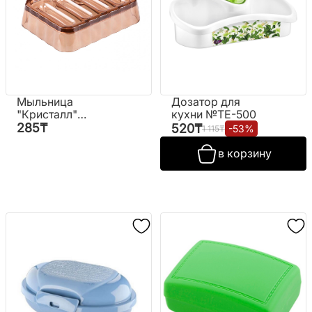
Мыльница
Дозатор для
"Кристалл"
кухни №TE-500
(пластиковая)
285
₸
520
₸
-
53
%
1 115
₸
в корзину