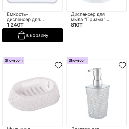
Емкость-
Диспенсер для
диспенсер для
мыла "Призма"
жидкого мыла с
№М 2244
1 240
₸
810
₸
губкой № AK 627
в корзину
Showroom
Showroom