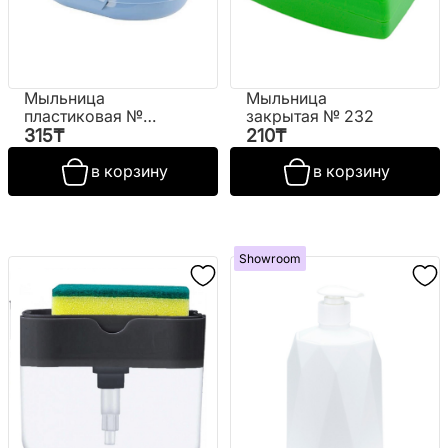
Мыльница
Мыльница
пластиковая №
закрытая № 232
TP-199
315
₸
210
₸
в корзину
в корзину
Showroom