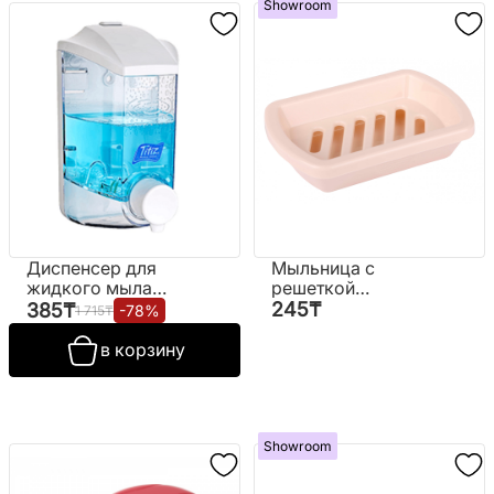
Showroom
Диспенсер для
Мыльница с
жидкого мыла
решеткой
400 мл. № TP-193
(пластиковая)
245
₸
385
₸
-
78
%
1 715
₸
в корзину
Showroom