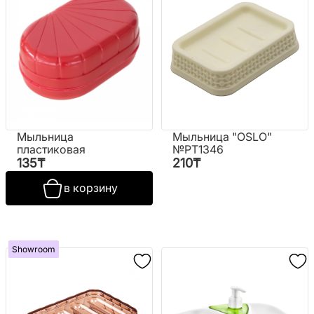
Мыльница
Мыльница "OSLO"
пластиковая
№PT1346
135
₸
210
₸
в корзину
Showroom