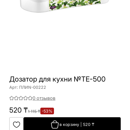
Дозатор для кухни №TE-500
Арт:
ПЛИN-00222
0
отзывов
520
₸
-
53
%
1 115
₸
в корзину
|
520
₸