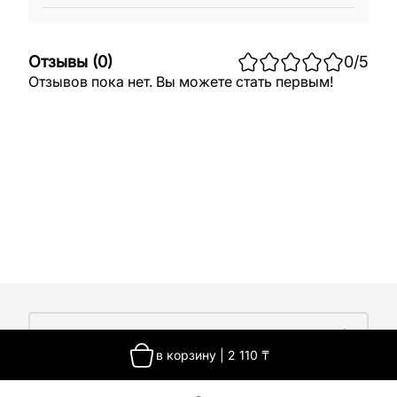
Отзывы
(
0
)
0
/5
Отзывов пока нет. Вы можете стать первым!
О компании
в корзину
|
2 110
₸
О компании
Покупателям
Работа у нас