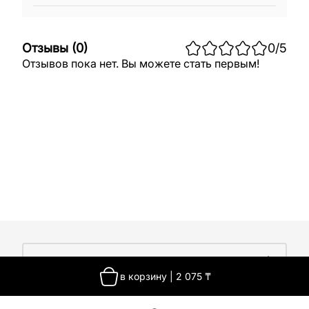
Отзывы
(
0
)
0
/5
Отзывов пока нет. Вы можете стать первым!
О компании
в корзину
|
2 075
₸
О компании
Покупателям
Работа у нас