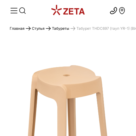
Главная
Стулья
Табуреты
Табурет THDC697 (тауп YR-1) (В