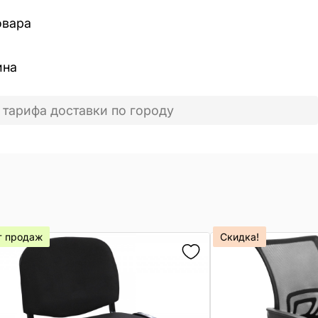
овара
ина
 тарифа доставки по городу
т продаж
Скидка!