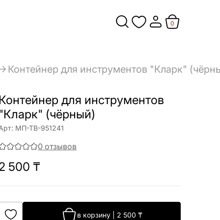
0
Контейнер для инструментов "Кларк" (чёрн
Контейнер для инструментов
"Кларк" (чёрный)
Арт:
МП-ТВ-951241
0
отзывов
2 500
₸
в корзину
|
2 500
₸