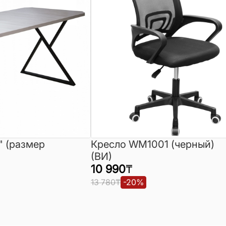
" (размер
Кресло WM1001 (черный)
(ВИ)
10 990
₸
13 780
₸
-
20
%