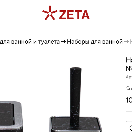
для ванной и туалета
Наборы для ванной
Н
№
Ар
1