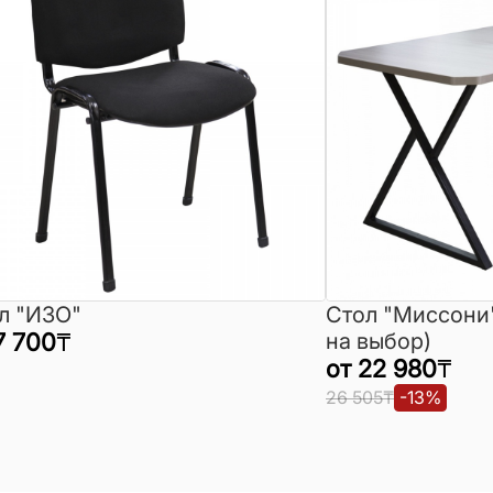
л "ИЗО"
Стол "Миссони
7 700
₸
на выбор)
от
22 980
₸
26 505
₸
-
13
%