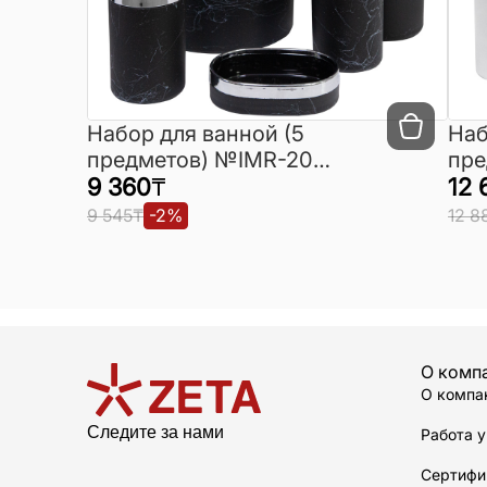
Набор для ванной (5
Наб
предметов) №IMR-20
пре
(Турция)
9 360
₸
(Ту
12 
9 545
₸
-
2
%
12 8
О комп
О компа
Следите за нами
Работа у
Сертифи