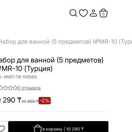
0
Набор для ванной (5 предметов) №MR-10 (Тур
абор для ванной (5 предметов)
MR-10 (Турция)
т:
ИМП-ТВ-105065
0
отзывов
0 290
₸
-
2
%
10 495
₸
в корзину
|
10 290
₸