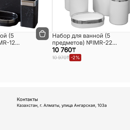
й (5
Набор для ванной (5
MR-12
предметов) №IMR-22
(Турция)
10 760
₸
10 970
₸
-
2
%
Контакты
Казахстан, г. Алматы, улица Ангарская, 103а