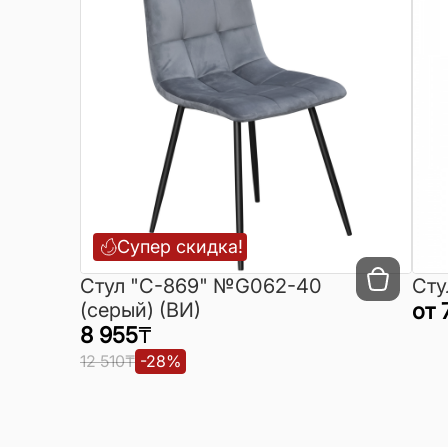
Супер скидка!
Cтул "C-869" №G062-40
Сту
(серый) (ВИ)
от
8 955
₸
12 510
₸
-
28
%