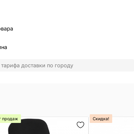
овара
ина
 тарифа доставки по городу
т продаж
Скидка!