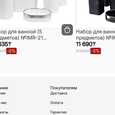
ор для ванной (5
Набор для ванно
дметов) №IMR-21
предметов) №I
рция)
635
₸
(Турция)
11 690
₸
80
₸
-
2
%
11 920
₸
-
2
%
ании
Покупателям
нии
Доставка
 нас
Оплата
каты
Гарантия