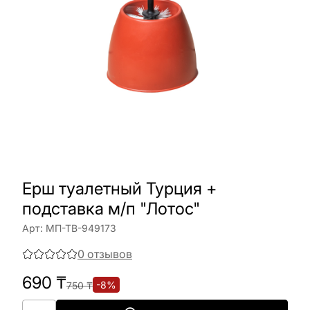
Ерш туалетный Турция +
подставка м/п "Лотос"
Арт:
МП-ТВ-949173
0
отзывов
690
₸
-
8
%
750
₸