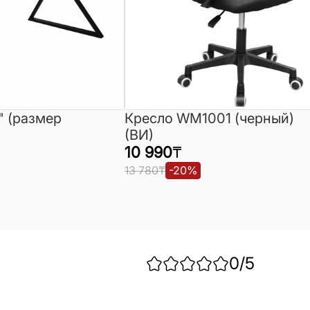
" (размер
Кресло WM1001 (черный)
(ВИ)
10 990
₸
13 780
₸
-
20
%
0
/5