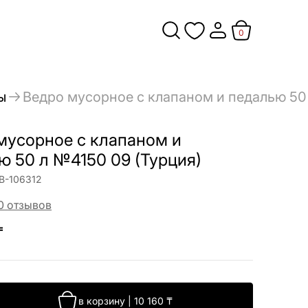
0
ы
Ведро мусорное с клапаном и педалью 50
мусорное с клапаном и
ю 50 л №4150 09 (Турция)
В-106312
0
отзывов
₸
в корзину
|
10 160
₸