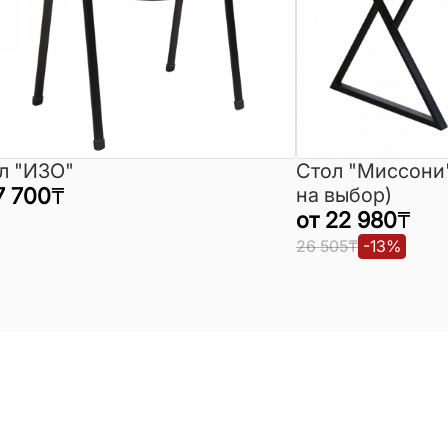
л "ИЗО"
Стол "Миссони
7 700
₸
на выбор)
от
22 980
₸
26 505
₸
-
13
%