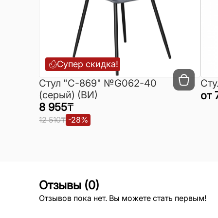
Супер скидка!
Cтул "C-869" №G062-40
Сту
(серый) (ВИ)
от
8 955
₸
12 510
₸
-
28
%
Отзывы
(
0
)
Отзывов пока нет. Вы можете стать первым!