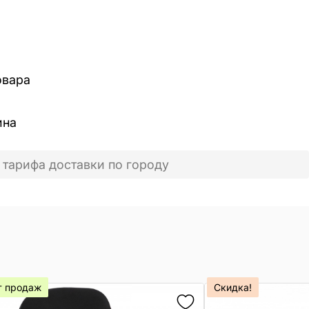
овара
ина
 тарифа доставки по городу
т продаж
Скидка!