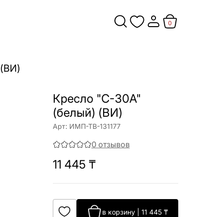
0
 (ВИ)
Кресло "C-30A"
(белый) (ВИ)
Арт:
ИМП-ТВ-131177
0
отзывов
11 445
₸
в корзину
|
11 445
₸