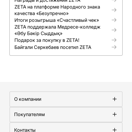
ZETA на платформе Народного знака
качества «Безупречно»
Итоги розыгрыша «Счастливый чек»
ZETA поддержала Медресе-колледж
«Әбу Бәкір Сыддық»
Подарок за покупку в ZETA!
Байгали Серкебаев посетил ZETA
О компании
О компании
Покупателям
Работа у нас
Сертификаты
Доставка
Новости
Контакты
Оплата