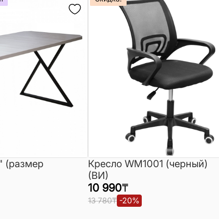
" (размер
Кресло WM1001 (черный)
(ВИ)
10 990
₸
13 780
₸
-
20
%