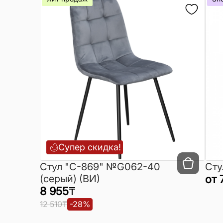
Супер скидка!
Cтул "C-869" №G062-40
Сту
(серый) (ВИ)
от
8 955
₸
12 510
₸
-
28
%