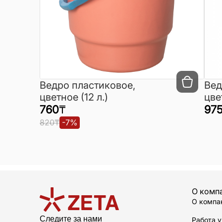
Ведро пластиковое,
Вед
цветное (12 л.)
цве
760
₸
97
820
₸
-
7
%
О комп
О компа
Следите за нами
Работа у