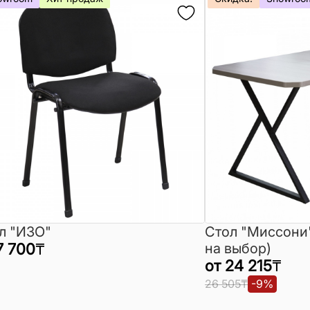
л "ИЗО"
Стол "Миссони
7 700
₸
на выбор)
от
24 215
₸
26 505
₸
-
9
%