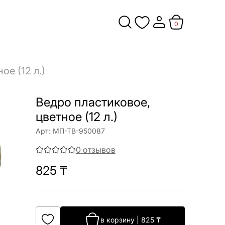
0
ое (12 л.)
Ведро пластиковое,
цветное (12 л.)
Арт:
МП-ТВ-950087
0
отзывов
825
₸
в корзину
|
825
₸