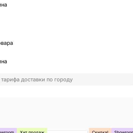
ина
овара
ина
 тарифа доставки по городу
owroom
Хит продаж
Скидка!
Showroo