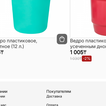
ро пластиковое,
Ведро пластико
тное (12 л.)
усеченным дно
5
₸
(12 л.)
1 005
₸
1 030
₸
-
2
%
ании
Покупателям
нии
Доставка
 нас
Оплата