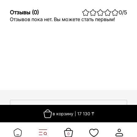
Отзывы
(
0
)
0
/5
Отзывов пока нет. Вы можете стать первым!
О компании
в корзину
|
17 130
₸
О компании
Покупателям
Работа у нас
Сертификаты
0
Доставка