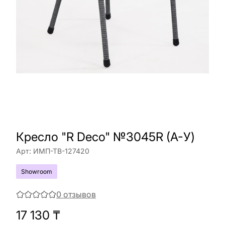
Кресло "R Deco" №3045R (A-У)
Арт:
ИМП-ТВ-127420
Showroom
0
отзывов
17 130
₸