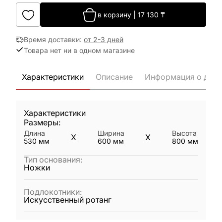
в корзину
|
17 130
₸
Время доставки
:
от 2-3 дней
Товара нет ни в одном магазине
Характеристики
Описание
Информация о дост
Характеристики
Размеры:
Длина
Ширина
Высота
X
X
530
мм
600
мм
800
мм
Тип основания
:
Ножки
Подлокотники
:
Искусственный ротанг