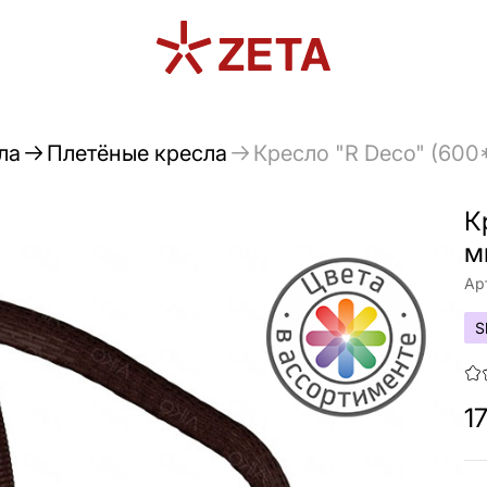
ла
Плетёные кресла
Кресло "R Deco" (600
К
м
Ар
S
1