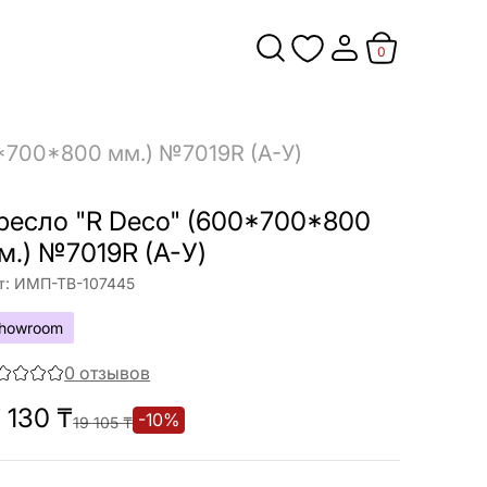
0
*700*800 мм.) №7019R (A-У)
ресло "R Deco" (600*700*800
м.) №7019R (A-У)
т:
ИМП-ТВ-107445
howroom
0
отзывов
7 130
₸
-
10
%
19 105
₸