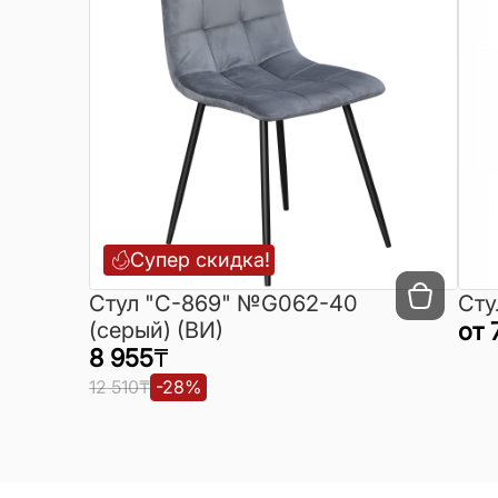
Супер скидка!
Cтул "C-869" №G062-40
Сту
(серый) (ВИ)
от
8 955
₸
12 510
₸
-
28
%