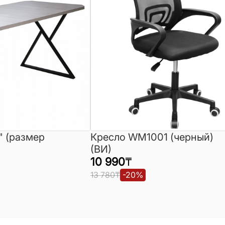
" (размер
Кресло WM1001 (черный)
(ВИ)
10 990
₸
13 780
₸
-
20
%