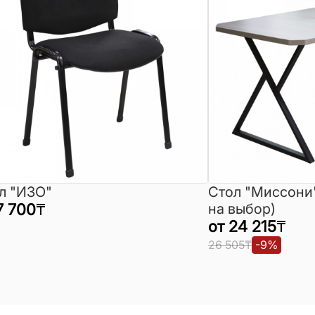
л "ИЗО"
Стол "Миссони
7 700
₸
на выбор)
от
24 215
₸
26 505
₸
-
9
%