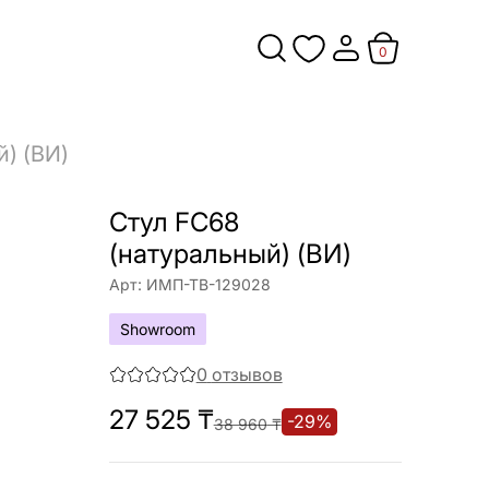
0
й) (ВИ)
Стул FC68
(натуральный) (ВИ)
Арт:
ИМП-ТВ-129028
Showroom
0
отзывов
27 525
₸
-
29
%
38 960
₸