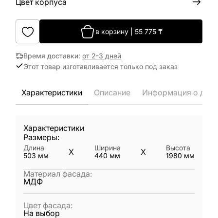
Цвет корпуса
в корзину
|
55 775
₸
Время доставки
:
от 2-3 дней
Этот товар изготавливается только под заказ
Характеристики
Описание
Информация о дост
Характеристики
Размеры:
Длина
Ширина
Высота
X
X
503
мм
440
мм
1980
мм
Материал фасада
:
МДФ
Цвет фасада
:
На выбор