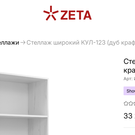
еллажи
Стеллаж широкий КУЛ-123 (дуб краф
Ст
кра
Арт:
Sho
33