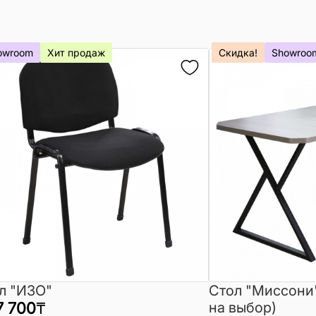
owroom
Хит продаж
Скидка!
Showroo
л "ИЗО"
Стол "Миссони
7 700
₸
на выбор)