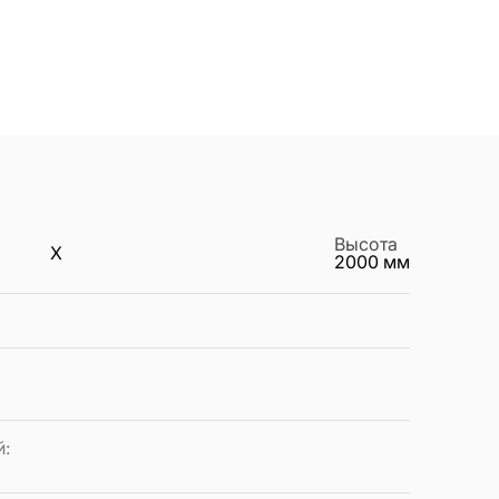
Высота
X
2000
мм
й
: