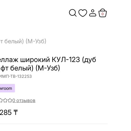
0
т белый) (М-Узб)
еллаж широкий КУЛ-123 (дуб
фт белый) (М-Узб)
ИМП-ТВ-132253
wroom
0
отзывов
 285
₸