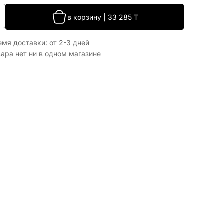
в корзину
|
33 285
₸
емя доставки
:
от 2-3 дней
вара нет ни в одном магазине