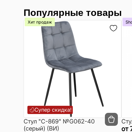
Популярные товары
Хит продаж
Sh
Супер скидка!
Cтул "C-869" №G062-40
Сту
(серый) (ВИ)
от