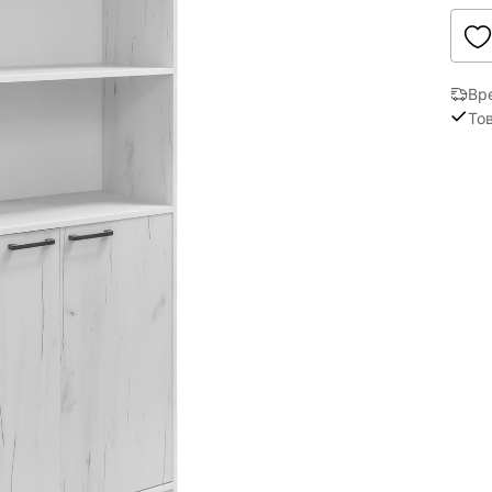
Вр
То