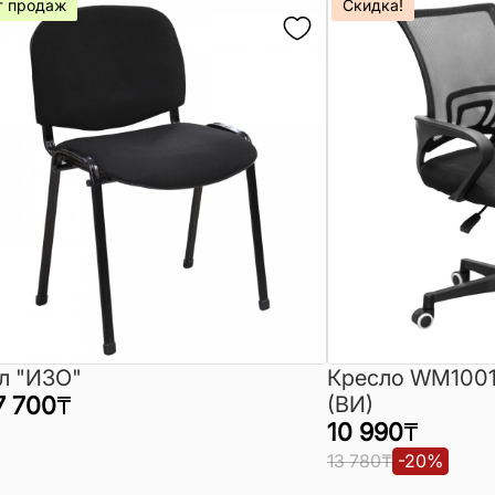
т продаж
Скидка!
л "ИЗО"
Кресло WM1001
7 700
₸
(ВИ)
10 990
₸
13 780
₸
-
20
%