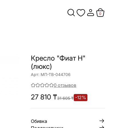
0
Кресло "Фиат Н"
(люкс)
Арт:
МП-ТВ-044706
0
отзывов
27 810
₸
-
12
%
31 605
₸
Обивка