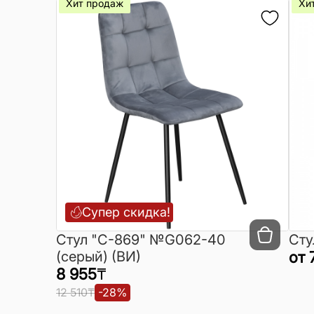
Хит продаж
Хи
Супер скидка!
Cтул "C-869" №G062-40
Сту
(серый) (ВИ)
от
8 955
₸
12 510
₸
-
28
%