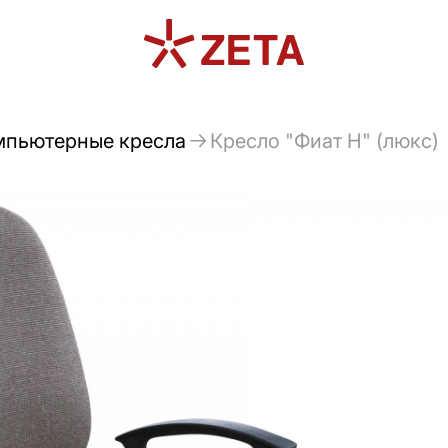
мпьютерные кресла
Кресло "Фиат Н" (люкс)