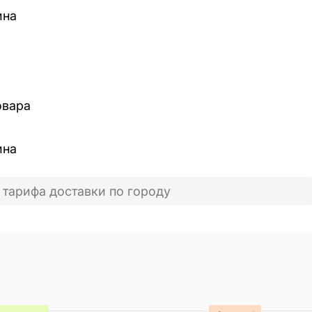
ина
овара
ина
 тарифа доставки по городу