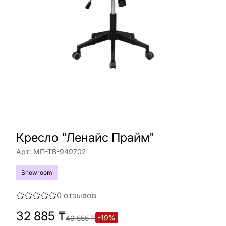
Кресло "Ленайс Прайм"
Арт:
МП-ТВ-949702
Showroom
0
отзывов
32 885
₸
-
19
%
40 555
₸