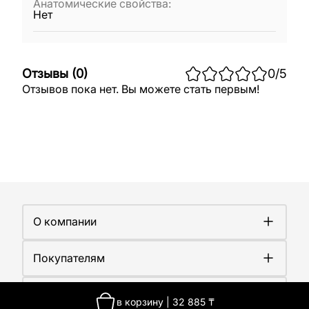
Анатомические свойства
:
Нет
Отзывы
(
0
)
0
/5
Отзывов пока нет. Вы можете стать первым!
О компании
О компании
Покупателям
Работа у нас
Сертификаты
Доставка
Новости
Контакты
Оплата
в корзину
|
32 885
₸
Контакты