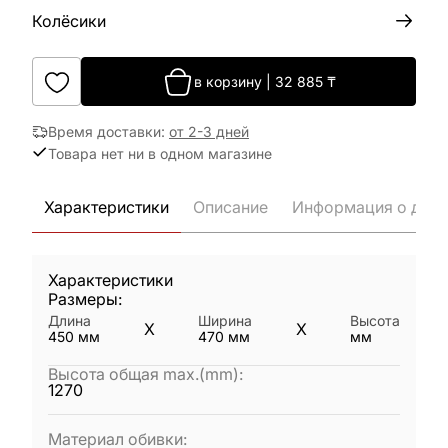
Колёсики
в корзину
|
32 885
₸
Время доставки
:
от 2-3 дней
Товара нет ни в одном магазине
Характеристики
Описание
Информация о дост
Характеристики
Размеры:
Длина
Ширина
Высота
X
X
450
мм
470
мм
мм
Высота общая max.(mm)
:
1270
Материал обивки
: