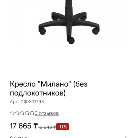
Кресло "Милано" (без
подлокотников)
Арт:
ОФК-01793
0
отзывов
17 665
₸
-
11
%
19 940
₸