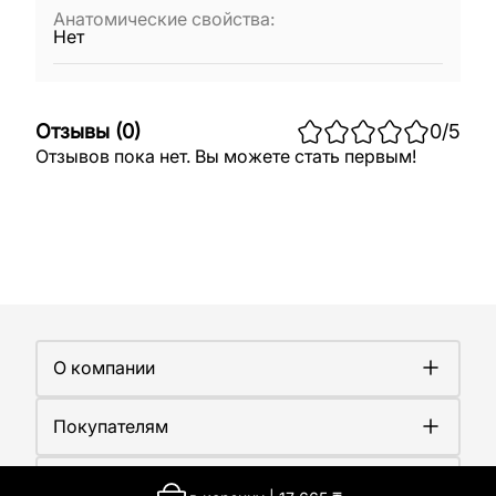
Анатомические свойства
:
Нет
Отзывы
(
0
)
0
/5
Отзывов пока нет. Вы можете стать первым!
О компании
О компании
Покупателям
Работа у нас
Сертификаты
Доставка
Новости
Контакты
Оплата