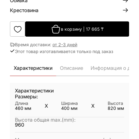
Обивка
Крестовина
в корзину
|
17 665
₸
Время доставки
:
от 2-3 дней
Этот товар изготавливается только под заказ
Характеристики
Описание
Информация о дост
Характеристики
Размеры:
Длина
Ширина
Высота
X
X
460
мм
400
мм
820
мм
Высота общая max.(mm)
:
960