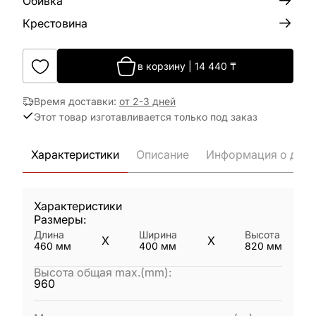
Обивка
Крестовина
в корзину
|
14 440
₸
Время доставки
:
от 2-3 дней
Этот товар изготавливается только под заказ
Характеристики
Описание
Информация о дост
Характеристики
Размеры:
Длина
Ширина
Высота
X
X
460
мм
400
мм
820
мм
Высота общая max.(mm)
:
960