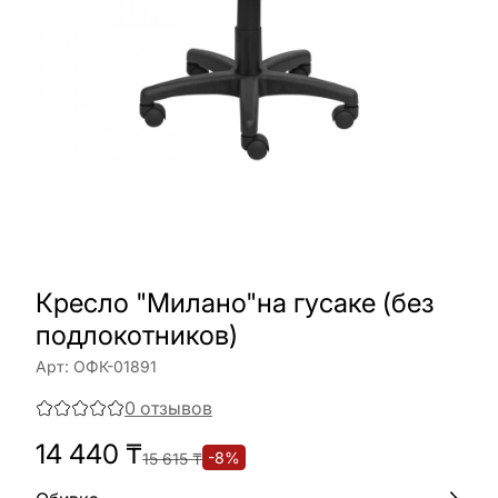
Кресло "Милано"на гусаке (без
подлокотников)
Арт:
ОФК-01891
0
отзывов
14 440
₸
-
8
%
15 615
₸