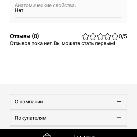
Анатомические свойства
:
Нет
Отзывы
(
0
)
0
/5
Отзывов пока нет. Вы можете стать первым!
О компании
О компании
Покупателям
Работа у нас
Сертификаты
Доставка
Новости
Контакты
Оплата