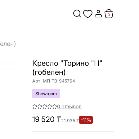
0
белен)
Кресло "Торино "Н"
(гобелен)
Арт:
МП-ТВ-945764
Showroom
0
отзывов
19 520
₸
-
11
%
21 935
₸