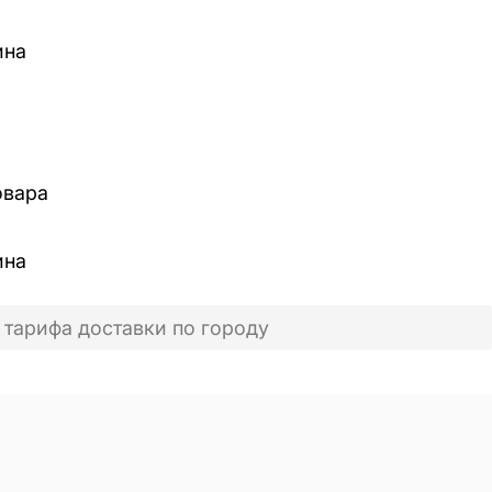
ина
овара
ина
 тарифа доставки по городу