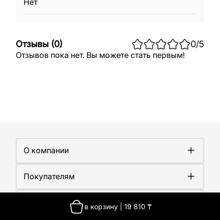
Нет
Отзывы
(
0
)
0
/5
Отзывов пока нет. Вы можете стать первым!
О компании
О компании
Покупателям
Работа у нас
Сертификаты
Доставка
Новости
Контакты
Оплата
в корзину
|
19 810
₸
Контакты
Гарантия
О производстве
Казахстан, г. Алматы, улица Ангарская, 103а