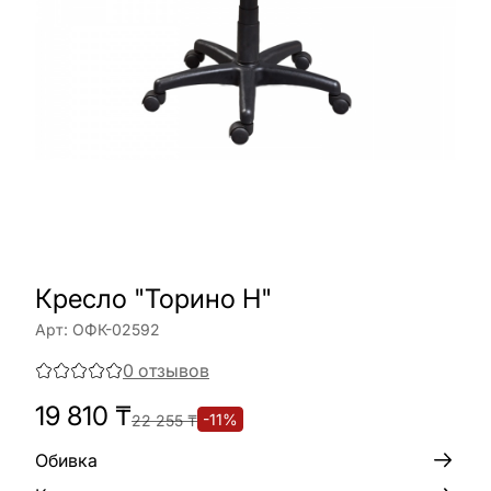
Кресло "Торино Н"
Арт:
ОФК-02592
0
отзывов
19 810
₸
-
11
%
22 255
₸
Обивка