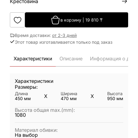
Крестовина
в корзину
|
19 810
₸
Время доставки
:
от 2-3 дней
Этот товар изготавливается только под заказ
Характеристики
Описание
Информация о дост
Характеристики
Размеры:
Длина
Ширина
Высота
X
X
450
мм
470
мм
950
мм
Высота общая max.(mm)
:
1080
Материал обивки
:
На выбор