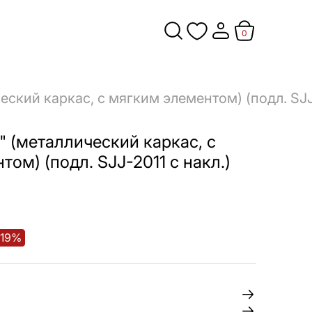
0
еский каркас, с мягким элементом) (подл. SJJ-
" (металлический каркас, с
ом) (подл. SJJ-2011 с накл.)
19
%