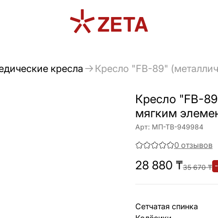
едические кресла
Кресло "FB-89" (металлич
Кресло "FB-89
мягким элемент
Арт:
МП-ТВ-949984
0
отзывов
28 880
₸
-
35 670
₸
Сетчатая спинка