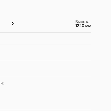
Высота
X
1220
мм
ки
: