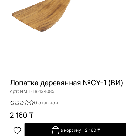
Лопатка деревянная №CY-1 (ВИ)
Арт:
ИМП-ТВ-134085
0
отзывов
2 160
₸
в корзину
|
2 160
₸