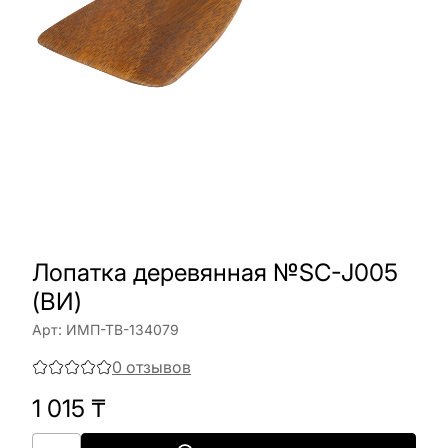
Лопатка деревянная №SC-J005
(ВИ)
Арт:
ИМП-ТВ-134079
0
отзывов
1 015
₸