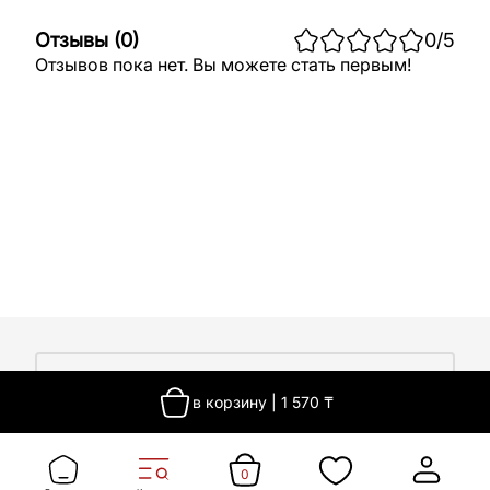
Отзывы
(
0
)
0
/5
Отзывов пока нет. Вы можете стать первым!
О компании
в корзину
|
1 570
₸
О компании
Покупателям
Работа у нас
Сертификаты
0
Доставка
Новости