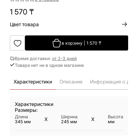
1 570
₸
Цвет товара
в корзину
|
1 570
₸
Время доставки
:
от 2-3 дней
Товара нет ни в одном магазине
Характеристики
Описание
Информация о дост
Характеристики
Размеры:
Длина
Ширина
Высота
X
X
345
мм
245
мм
мм