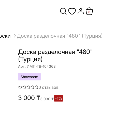
0
оски
Доска разделочная "480" (Турция)
Доска разделочная "480"
(Турция)
Арт:
ИМП-ТВ-104368
Showroom
0
отзывов
3 000
₸
-
1
%
3 030
₸