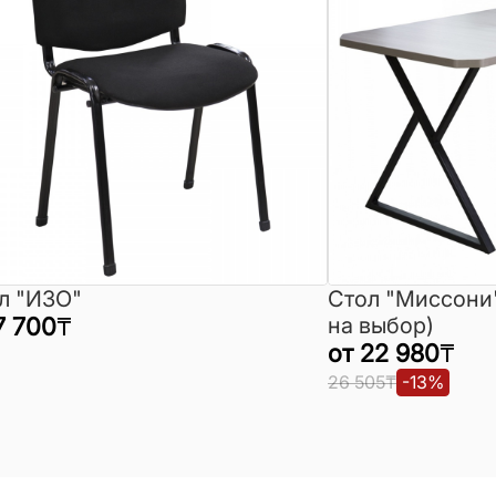
л "ИЗО"
Стол "Миссони
7 700
₸
на выбор)
от
22 980
₸
26 505
₸
-
13
%