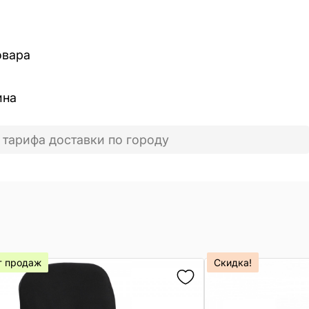
овара
ина
 тарифа доставки по городу
т продаж
Скидка!