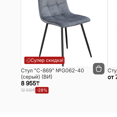
Супер скидка!
Cтул "C-869" №G062-40
Сту
(серый) (ВИ)
от
8 955
₸
12 510
₸
-
28
%