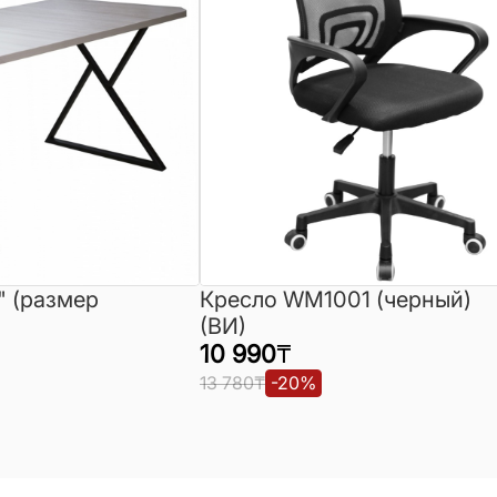
" (размер
Кресло WM1001 (черный)
(ВИ)
10 990
₸
13 780
₸
-
20
%