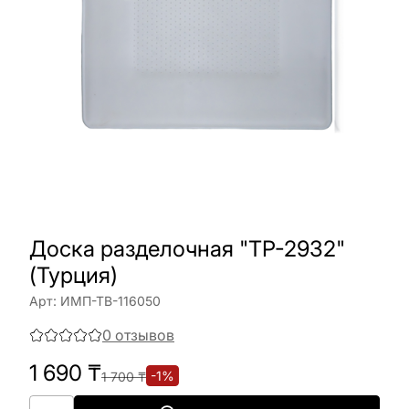
Доска разделочная "TP-2932"
(Турция)
Арт:
ИМП-ТВ-116050
0
отзывов
1 690
₸
-
1
%
1 700
₸