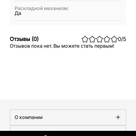
Раскладной механизм
:
Да
Отзывы
(
0
)
0
/5
Отзывов пока нет. Вы можете стать первым!
О компании
О компании
Покупателям
Работа у нас