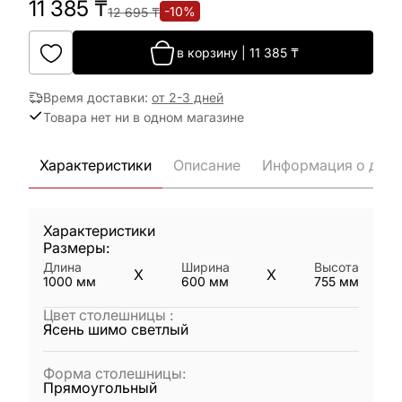
11 385
₸
-
10
%
12 695
₸
в корзину
|
11 385
₸
Время доставки
:
от 2-3 дней
Товара нет ни в одном магазине
Характеристики
Описание
Информация о дост
Характеристики
Размеры:
Длина
Ширина
Высота
X
X
1000
мм
600
мм
755
мм
Цвет столешницы
:
Ясень шимо светлый
Форма столешницы
:
Прямоугольный