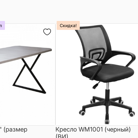
m
Скидка!
" (размер
Кресло WM1001 (черный)
(ВИ)