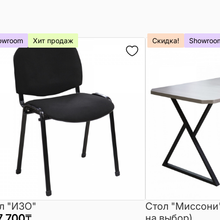
owroom
Хит продаж
Скидка!
Showroo
л "ИЗО"
Стол "Миссони
7 700
₸
на выбор)