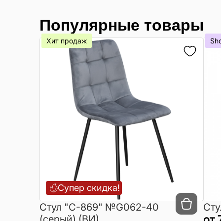
Популярные товары
Хит продаж
Sh
Супер скидка!
Cтул "C-869" №G062-40
Сту
(серый) (ВИ)
от